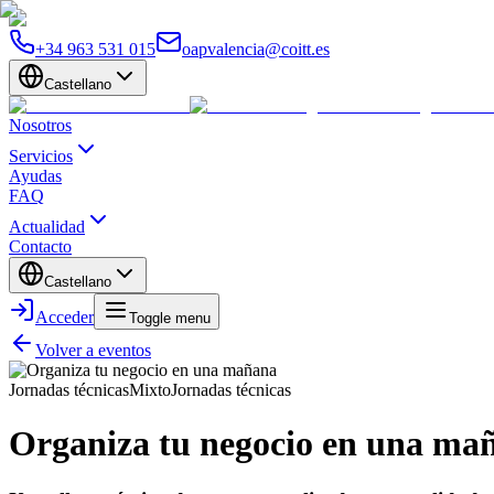
+34 963 531 015
oapvalencia@coitt.es
Castellano
Nosotros
Servicios
Ayudas
FAQ
Actualidad
Contacto
Castellano
Acceder
Toggle menu
Volver a eventos
Jornadas técnicas
Mixto
Jornadas técnicas
Organiza tu negocio en una ma