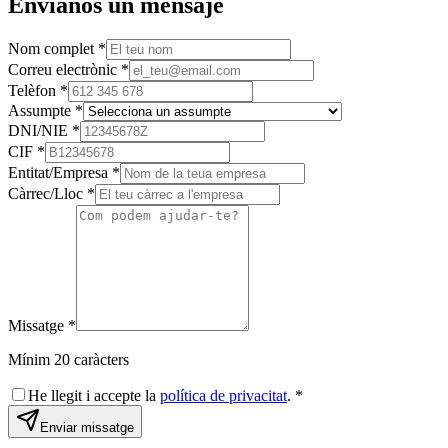
Envíanos un mensaje
Nom complet
*
Correu electrònic
*
Telèfon
*
Assumpte
*
DNI/NIE
*
CIF
*
Entitat/Empresa
*
Càrrec/Lloc
*
Missatge
*
Mínim 20 caràcters
He llegit i accepte la
política de privacitat
.
*
Enviar missatge