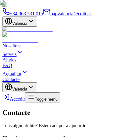
+34 963 531 015
oapvalencia@coitt.es
Valencià
Nosaltres
Serveis
Ajudes
FAQ
Actualitat
Contacte
Valencià
Accedir
Toggle menu
Contacte
Tens algun dubte? Estem ací per a ajudar-te